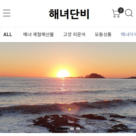
0
ALL
해녀 제철해산물
고성 피문어
모둠상품
해녀이