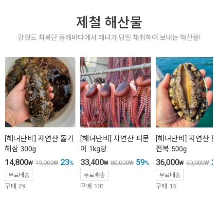
제철 해산물
강원도 최북단 동해바다에서 해녀가 당일 채취하여 보내는 해산물!
[해녀단비] 자연산 돌기
[해녀단비] 자연산 피문
[해녀단비] 자연산 활
해삼 300g
어 1kg당
전복 500g
14,800
23
33,400
59
36,000
2
₩
19,000
₩
%
₩
80,000
₩
%
₩
50,000
₩
무료배송
무료배송
무료배송
구매
29
구매
101
구매
15