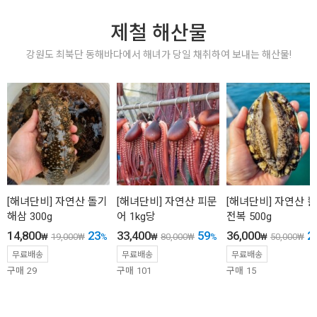
제철 해산물
강원도 최북단 동해바다에서 해녀가 당일 채취하여 보내는 해산물!
[해녀단비] 자연산 돌기
[해녀단비] 자연산 피문
[해녀단비] 자연산 활
해삼 300g
어 1kg당
전복 500g
14,800
23
33,400
59
36,000
2
₩
19,000
₩
%
₩
80,000
₩
%
₩
50,000
₩
무료배송
무료배송
무료배송
구매
29
구매
101
구매
15