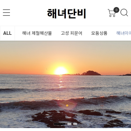
0
ALL
해녀 제철해산물
고성 피문어
모둠상품
해녀이